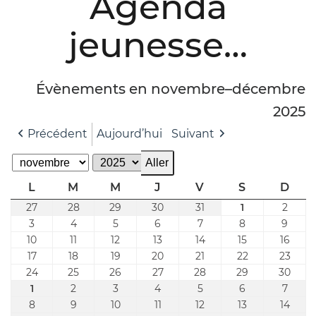
Agenda
jeunesse…
Évènements en novembre–décembre
2025
Précédent
Aujourd’hui
Suivant
Mois
Année
lundi
mardi
mercredi
jeudi
vendredi
samedi
dim
L
M
M
J
V
S
D
27
28
29
30
31
1
2
27
28
29
30
31
1
2
octobre
octobre
octobre
octobre
octobre
novembre
nove
3
4
5
6
7
8
9
3
4
5
6
7
8
9
2025
2025
2025
2025
2025
2025
2025
novembre
novembre
novembre
novembre
novembre
novembre
nove
10
11
12
13
14
15
16
10
11
12
13
14
15
16
2025
2025
2025
2025
2025
2025
2025
novembre
novembre
novembre
novembre
novembre
novembre
nove
17
18
19
20
21
22
23
17
18
19
20
21
22
23
2025
2025
2025
2025
2025
2025
2025
novembre
novembre
novembre
novembre
novembre
novembre
nove
24
25
26
27
28
29
30
24
25
26
27
28
29
30
2025
2025
2025
2025
2025
2025
2025
novembre
novembre
novembre
novembre
novembre
novembre
nove
1
2
3
4
5
6
7
1
2
3
4
5
6
7
2025
2025
2025
2025
2025
2025
2025
décembre
décembre
décembre
décembre
décembre
décembre
déce
8
9
10
11
12
13
14
8
9
10
11
12
13
14